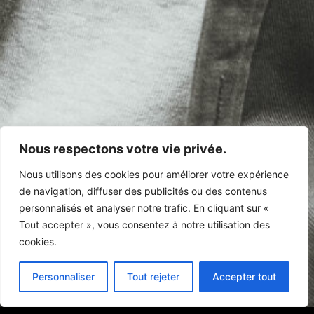
Nous respectons votre vie privée.
Nous utilisons des cookies pour améliorer votre expérience
de navigation, diffuser des publicités ou des contenus
personnalisés et analyser notre trafic. En cliquant sur «
Tout accepter », vous consentez à notre utilisation des
cookies.
Personnaliser
Tout rejeter
Accepter tout